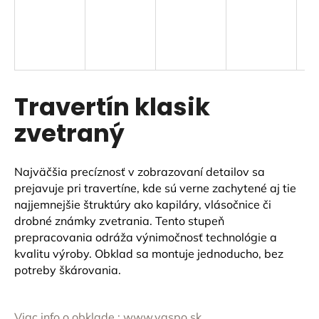
á
j
s
ť
?
Travertín klasik
zvetraný
HĽADAŤ
Najväčšia precíznosť v zobrazovaní detailov sa
prejavuje pri travertíne, kde sú verne zachytené aj tie
najjemnejšie štruktúry ako kapiláry, vlásočnice či
drobné známky zvetrania. Tento stupeň
O
prepracovania odráža výnimočnosť technológie a
d
kvalitu výroby. Obklad sa montuje jednoducho, bez
p
potreby škárovania.
o
r
ú
Viac info o obklade : www.vaspo.sk