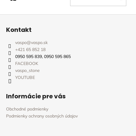
KOŠ
Z
á
Kontakt
p
ä
vaspo
@
vaspo.sk
t
+421 65 852 18
i
0950 595 839, 0950 595 865
e
FACEBOOK
vaspo_stone
YOUTUBE
Informácie pre vás
Obchodné podmienky
Podmienky ochrany osobných údajov