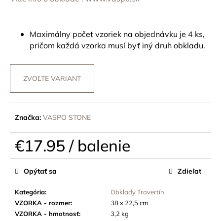
č
a
m
e
Maximálny počet vzoriek na objednávku je 4 ks,
pričom každá vzorka musí byť iný druh obkladu.
ZVOĽTE VARIANT
Značka:
VASPO STONE
€17.95
/ balenie
Jednotková
cena:
Opýtať sa
Zdieľať
Kategória
:
Obklady Travertín
VZORKA - rozmer
:
38 x 22,5 cm
VZORKA - hmotnosť
:
3,2 kg