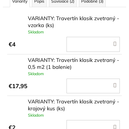
Varianty
Popis
Súvisiace (2)
Podobné (3)
VARIANTY: Travertín klasik zvetraný -
vzorka (ks)
Skladom
DO
€4
KOŠ
VARIANTY: Travertín klasik zvetraný -
0,5 m2 (1 balenie)
Skladom
DO
€17,95
KOŠ
VARIANTY: Travertín klasik zvetraný -
krajový kus (ks)
Skladom
DO
€2