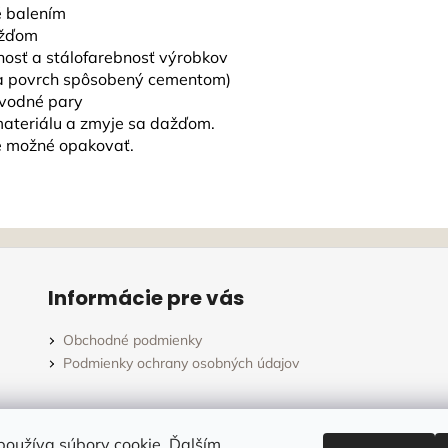
é balením
dažďom
nosť a stálofarebnosť výrobkov
na povrch spôsobený cementom)
 vodné pary
materiálu a zmyje sa dažďom.
je možné opakovať.
Informácie pre vás
Obchodné podmienky
Podmienky ochrany osobných údajov
oužíva súbory cookie. Ďalším