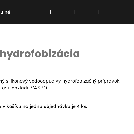
Hľadať
Prihlásenie
Nákupný
tulné články
Kontakty
košík
hydrofobizácia
ý silikónový vodoodpudivý hydrofobizačný prípravok
pravu obkladu VASPO.
v košíku na jednu objednávku je 4 ks.