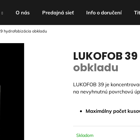
O nás
Predajná sieť
Info o doručení
Ti
39
hydrofobizácia obkladu
Čo potrebujete nájsť?
LUKOFOB 39
HĽADAŤ
obkladu
LUKOFOB 39 je koncentrovan
Odporúčame
na nevyhnutnú povrchovú ú
Maximálny počet kusov 
Skladom