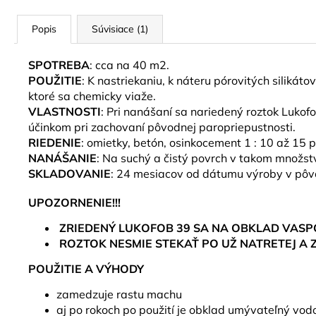
Popis
Súvisiace (1)
SPOTREBA
: cca na 40 m2.
POUŽITIE
: K nastriekaniu, k náteru pórovitých silikát
ktoré sa chemicky viaže.
VLASTNOSTI
: Pri nanášaní sa nariedený roztok Luko
účinkom pri zachovaní pôvodnej paropriepustnosti.
RIEDENIE
: omietky, betón, osinkocement 1 : 10 až 1
NANÁŠANIE
: Na suchý a čistý povrch v takom množstv
SKLADOVANIE
: 24 mesiacov od dátumu výroby v pôv
UPOZORNENIE!!!
ZRIEDENÝ LUKOFOB 39 SA NA OBKLAD VASPO
ROZTOK NESMIE STEKAŤ PO UŽ NATRETEJ A Z
POUŽITIE A VÝHODY
zamedzuje rastu machu
aj po rokoch po použití je obklad umývateľný vod