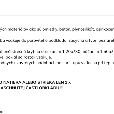
ových materiálov ako sú omietky, betón, plynosilikát, osinkoc
fobu vsakuje do pórovitého podkladu, zasychá a tvorí bezfa
5 pálená strešná krytina striekaním 1:20až30 máčaním 1:50a
e, pokiaľ sa roztok vsakuje.
odných uzavretých nádobách bez prístupu vzduchu pri teplo
 NATIERA ALEBO STRIEKA LEN 1 x
ASCHNUTEJ ČASTI OBKLADU !!!
ou