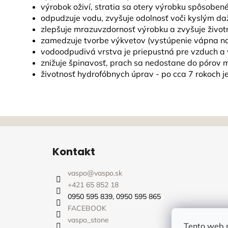
výrobok oživí, stratia sa otery výrobku spôsoben
odpudzuje vodu, zvyšuje odolnosť voči kyslým 
zlepšuje mrazuvzdornosť výrobku a zvyšuje život
zamedzuje tvorbe výkvetov (vystúpenie vápna 
vodoodpudivá vrstva je priepustná pre vzduch a
znižuje špinavosť, prach sa nedostane do pórov 
životnosť hydrofóbnych úprav - po cca 7 rokoch 
Z
á
Kontakt
p
ä
vaspo
@
vaspo.sk
t
+421 65 852 18
i
0950 595 839, 0950 595 865
e
FACEBOOK
vaspo_stone
Tento web p