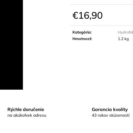
€16,90
Jednotková
cena:
Kategória
:
Hydrofo
Hmotnosť
:
1.2 kg
Rýchle doručenie
Garancia kvality
na akúkoľvek adresu
43 rokov skúseností