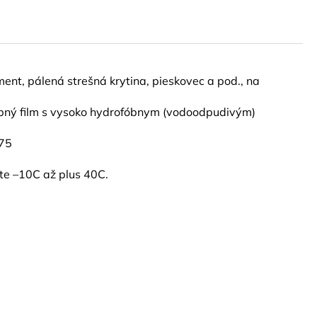
ement, pálená strešná krytina, pieskovec a pod., na
rebný film s vysoko hydrofóbnym (vodoodpudivým)
ž75
te –10C až plus 40C.