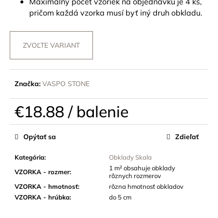
č
Maximálny počet vzoriek na objednávku je 4 ks,
a
pričom každá vzorka musí byť iný druh obkladu.
m
e
ZVOĽTE VARIANT
Značka:
VASPO STONE
€18.88
/ balenie
Jednotková
cena:
Opýtať sa
Zdieľať
Kategória
:
Obklady Skala
1 m² obsahuje obklady
VZORKA - rozmer
:
rôznych rozmerov
VZORKA - hmotnosť
:
rôzna hmotnosť obkladov
VZORKA - hrúbka
:
do 5 cm