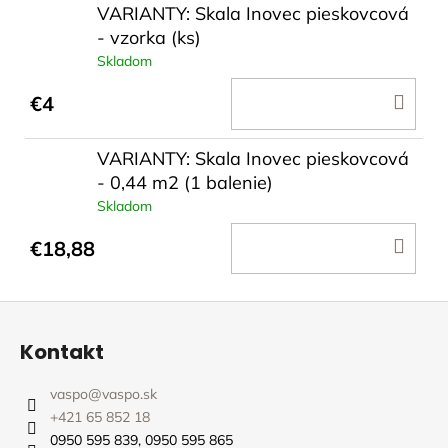
VARIANTY: Skala Inovec pieskovcová
- vzorka (ks)
Skladom
DO
€4
KOŠ
VARIANTY: Skala Inovec pieskovcová
- 0,44 m2 (1 balenie)
Skladom
DO
€18,88
KOŠ
Z
á
Kontakt
p
ä
vaspo
@
vaspo.sk
t
+421 65 852 18
i
0950 595 839, 0950 595 865