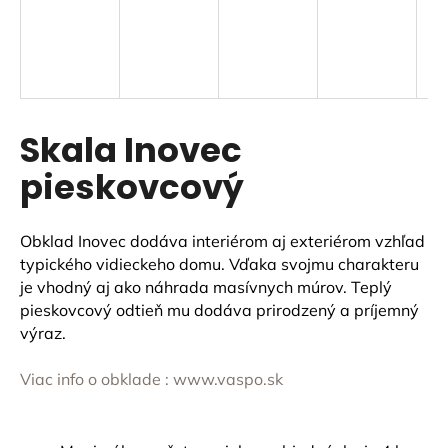
á
j
s
ť
?
Skala Inovec
pieskovcový
HĽADAŤ
Obklad Inovec dodáva interiérom aj exteriérom vzhľad
typického vidieckeho domu. Vďaka svojmu charakteru
je vhodný aj ako náhrada masívnych múrov. Teplý
pieskovcový odtieň mu dodáva prirodzený a príjemný
O
výraz.
d
p
Viac info o obklade : www.vaspo.sk
o
r
ú